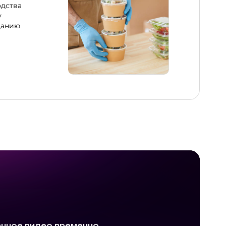
дства
у
данию