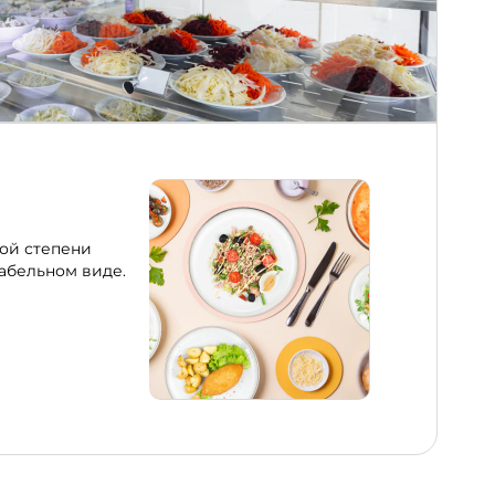
кой степени
абельном виде.