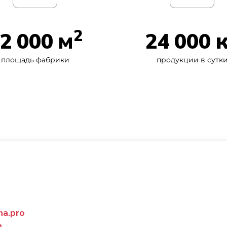
2
2 000 м
24 000 
площадь фабрики
продукции в сутк
na.pro
o